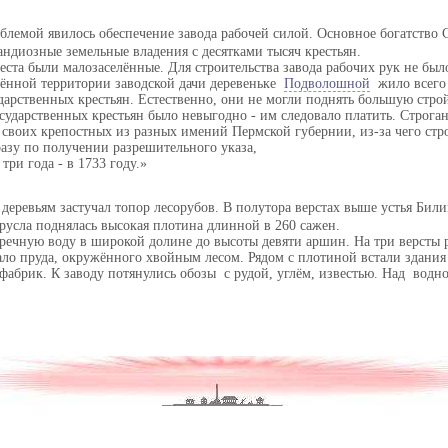
блемой явилось обеспечение завода рабочей силой. Основное богатство 
андиозные земельные владения с десятками тысяч крестьян.
ста были малозаселённые. Для строительства завода рабочих рук не был
дённой территории заводской дачи деревеньке
Подволошной
жило всего 
дарственных крестьян. Естественно, они не могли поднять большую строй
сударственных крестьян было невыгодно - им следовало платить. Строг
 своих крепостных из разных имений Пермской губернии, из-за чего стр
разу по получении разрешительного указа,
три года - в 1733 году.
 деревьям застучал топор лесорубов. В полутора верстах выше устья Бил
русла поднялась высокая плотина длинной в 260 сажен.
 речную воду в широкой долине до высоты девяти аршин. На три версты 
ало пруда, окружённого хвойным лесом. Рядом с плотиной встали здани
абрик. К заводу потянулись обозы с рудой, углём, известью. Над водно