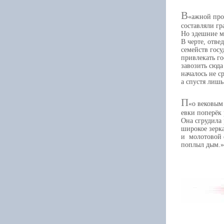
В
ажной про
составляли гр
Но здешние ме
В черте, отве
семейств госу
привлекать го
завозить сюда
началось не с
а спустя лишь 
П
о вековым
евки поперёк 
Она сгрудила
широкое зерк
и молотовой ф
поплыл дым.