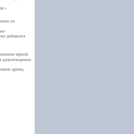
да.
енных на
-
ин-
пке добывался
приятием чёрной
ля удовлетворения
нимали црены,