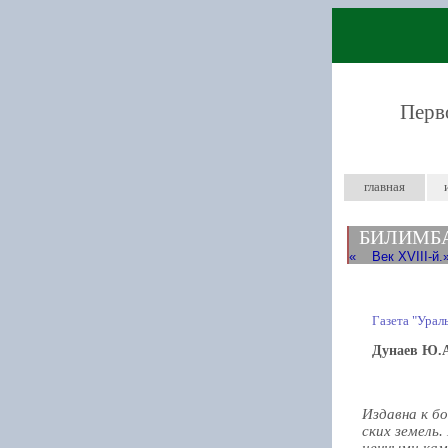
Перв
главная
БИЛИМБА
Век ХVIII-й.
Газета "Урал
Дунаев Ю.
Издавна к б
ских земель.
ценными кам