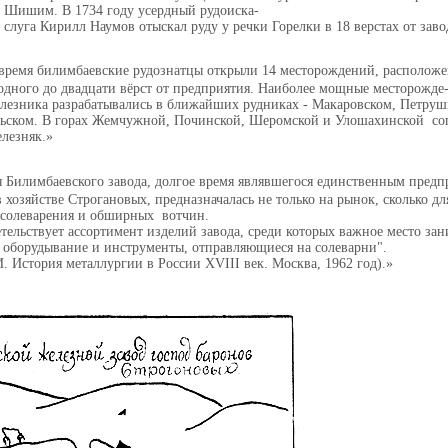
 Шишим. В 1734 году усердный рудоиска-
 слуга Кирилл Наумов отыскал руду у речки Горелки в 18 верстах от заво
 время билимбаевские рудознатцы открыли 14 месторождений, располож
одного до двадцати вёрст от предприятия. Наиболее мощные месторожде
елезника разрабатывались в ближайших рудниках - Макаровском, Петруш
льском. В горах Жемчужной, Починской, Шеромской и Улошахинской со
лезняк.
 Билимбаевского завода, долгое время являвшегося единственным пред
 хозяйстве Строгановых, предназначалась не только на рынок, сколько д
 солеварения и обширных вотчин.
тельствует ассортимент изделий завода, среди которых важное место за
е оборудывание и инструменты, отправляющиеся на солеварни".
. История металлургии в России ХVIII век. Москва, 1962 год).