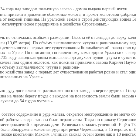
4 года над заводом полыхнуло зарево - домна выдала первый чугун.
ны привели в движение обжимные молота, и грохот молотовой фабрики
са от вековой тишины. На уральской земле в строй действующих вошёл 
е металлургическое предприятие в хозяйстве Строгановых.
ечь не отличалась особыми размерами. Высота её от лещади до верху кал
жен (10,65 метра). По объёму выплавляемого чугуна и рациональному ве
й деятельности с первых лет существования Билимбаевский завод стал о
ных на Урале. По описанию, составленному командиром Уральских заво
 1735 году заводская домна выплавляла до двухсот пудов чугуна в сутки ил
железа под одним молотом, как пояснил приказчик завода Кирилл Наумов
о объёму выплавляемого чугуна и рациона-
ю хозяйства завод с первых лет существования работал ровно и стал од
анизованных на Урале.
ьно руду доставляли из расположенного от завода в версте рудника. Гнез
яка на левом берегу пруда с выходом на поверхность земли были весьма 
лучали до 54 пудов чугуна.
а богатое содержание в руде железа, открытое месторождение не могло об
ой работы завода - запасы были ограничены. Тогда по приказу Строгано
месторождений в пределах дачи. Разведка оказалась успешной. Ещё в 1
была обнаружена железная руда при речке Черемшанка, в 15 верстах от
 позже крестьянин Максим Тупицын сыскал бурый железняк в 18 верстах 