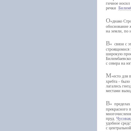
гичное носил
речки
Билим
О
днако Стр
обоснование 
на земли, по
В
связи с э
строящимися 
широкую прос
Билимбаевског
с севера на юг
М
есто для 
хребта - был
лагались гнез
местами выход
В
пределах 
прекрасного п
многочисленн
пруд.
Чусовая
удобное сред
с центрально