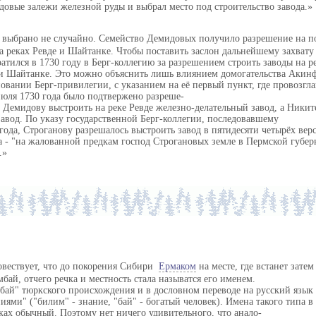
довые залежи железной руды и выбрал место под строительство завода.
о выбрано не случайно. Семейство Демидовых получило разрешение на п
а реках Ревде и Шайтанке. Чтобы поставить заслон дальнейшему захвату
атился в 1730 году в Берг-коллегию за разрешением строить заводы на р
и Шайтанке. Это можно объяснить лишь влиянием домогательства Акин
овании Берг-привилегии, с указанием на её первый пункт, где провозгла
июля 1730 года было подтвержено разреше-
Демидову выстроить на реке Ревде железно-делательный завод, а Никит
авод. По указу государственной Берг-коллегии, последовавшему
года, Строганову разрешалось выстроить завод в пятидесяти четырёх верс
 - "на жалованной предкам господ Строгановых земле в Пермской губер
.
овествует, что до покорения Сибири
Ермаком
на месте, где встанет затем
бай, отчего речка и местность стала называтся его именем.
бай" тюркского происхождения и в дословном переводе на русский язык 
иями" ("билим" - знание, "бай" - богатый человек). Имена такого типа 
ках обычный. Поэтому нет ничего удивительного, что анало-