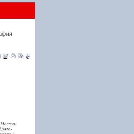
рафия
 Москов-
драго-
русских