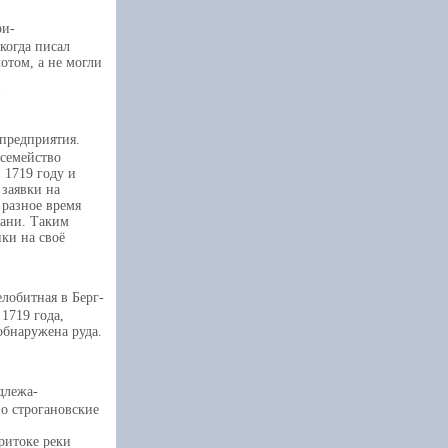
ри-
когда писал
отом, а не могли
предприятия.
 семейство
 1719 году и
 заявки на
 разное время
тани. Таким
ки на своё
елобитная в Берг-
1719 года,
обнаружена руда.
длежа-
о строгановские
ритоке реки