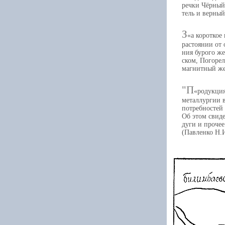
речки Чёрный
тель и верный
З
а короткое
растоянии от 
ния бурого ж
ском, Погоре
магнитный же
"П
родукция
металлургии в
потребностей
Об этом свиде
дуги и проче
(Павленко Н.И