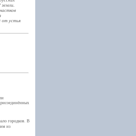
 земли.
участков
а
й от устья
ли
присоединённых
ало городков. В
ним из