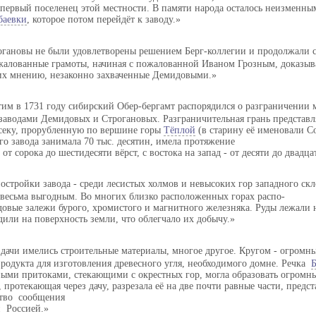
 первый поселенец этой местности. В памяти народа осталось неизменны
баевки
, которое потом перейдёт к заводу.
огановы не были удовлетворены решением Берг-коллегии и продолжали с
жалованные грамоты, начиная с пожалованной Иваном Грозным, доказыв
 их мнению, незаконно захваченные Демидовыми.
тим в 1731 году сибирский Обер-бергамт распорядился о разграничении
заводами Демидовых и Строгановых. Разграничительная грань представл
еку, прорубленную по вершине горы
Тёплой
(в старину её именовали Со
о завода занимала 70 тыс. десятин, имела протяжение
 от сорока до шестидесяти вёрст, с востока на запад - от десяти до двадца
постройки завода - среди лесистых холмов и невысоких гор западного ск
о весьма выгодным. Во многих близко расположенных горах распо-
довые залежи бурого, хромистого и магнитного железняка. Руды лежали н
или на поверхность земли, что облегчало их добычу.
дачи имелись строительные материалы, многое другое. Кругом - огромны
родукта для изготовления древесного угля, необходимого домне. Речка
ыми притоками, стекающими с окрестных гор, могла образовать огромн
, протекающая через дачу, разрезала её на две почти равные части, предс
ство сообщения
й Россией.