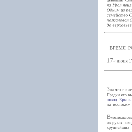
на Урал яви
Одним из пе
семейство С
пожаловал Я
до верховьев
ВРЕМЯ Р
17
июня 17
З
а что таки
Предки его вы
поход
Ермак
на востоке.
В
оспользов
их руках нах
крупнейших з