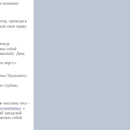
м название
пор, приводя в
али свои права
 между
яла собой
кольей). Дача
ти вёрст.
лона Уральского
е глубоко,
е массивы леса -
Билимбаевка
с
ый заводской
тавляла собой