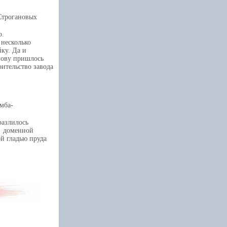
Строгановых
о.
несколько
ку. Да и
анову пришлось
оительство завода
имба-
разлилось
я доменной
й гладью пруда