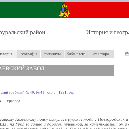
оуральский район
История и геог
история
география
топонимы
библиотека
от автора
ЕВСКИЙ ЗАВОД
ьский трубник" № 40; № 41; стр 3; 1991 год.
А.
краевед
огатому Каменному поясу тянулись русские люди с Новгородских и
 Шли на Урал за солью и дорогой пушниной, за камень-магнитом и 
нями, за серебряной рудой и медью. Основной силой продвижения 