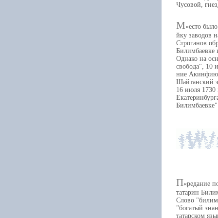
Чусовой, гнез
М
есто был
йку заводов н
Строганов обр
Билимбаевке 
Однако на осн
свобода", 10 
ние Акинфию 
Шайтанский з
16 июля 1730 
Екатеринбурга
Билимбаевке"
П
редание п
татарин Билим
Слово "билим
"богатый знан
татарском язы