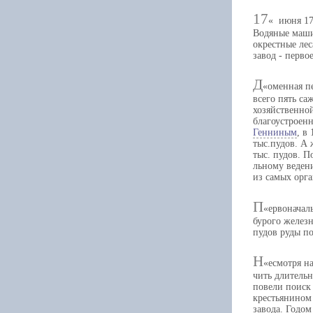
17
июня 173
Водяные маши
окрестные ле
завод - перво
Д
оменная п
всего пять са
хозяйственно
благоустроен
Генниным
, в
тыс.пудов. А 
тыс. пудов. П
льному ведени
из самых орг
П
ервоначал
бурого железн
пудов руды по
Н
есмотря н
чить длительн
повели поиск 
крестьянином 
завода. Годом