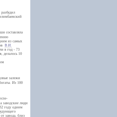
 разбудил
Билимбаевский
оши составляла
дению
дним из самых
дов
В.И.
и в год - 73
, делалось 10
ним
довые залежи
богаты. Из 100
еспе-
ва заводские люди
732 году одним
 будующего
от завода, близ