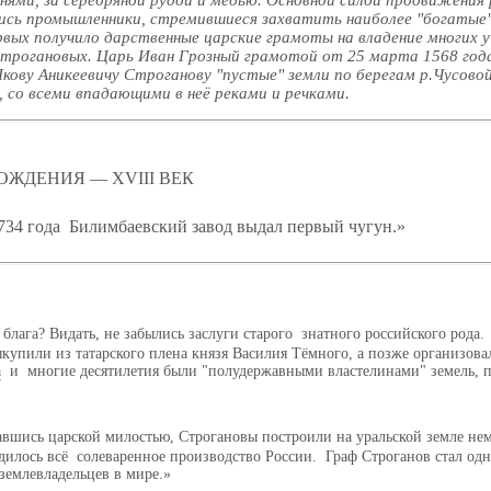
лись промышленники, стремившиеся захватить наиболее "богатые"
рвых получило дарственные царские грамоты на владение многих 
трогановых. Царь Иван Грозный грамотой от 25 марта 1568 год
кову Аникеевичу Строганову "пустые" земли по берегам р.Чусово
, со всеми впадающими в неё реками и речками.
ОЖДЕНИЯ — ХVIII ВЕК
34 года Билимбаевский завод выдал первый чугун.
е блага? Видать, не забылись заслуги старого знатного российского рода.
купили из татарского плена князя Василия Тёмного, а позже организова
а
и многие десятилетия были "полудержавными властелинами" земель, 
авшись царской милостью, Строгановы построили на уральской земле нем
одилось всё солеваренное производство России. Граф Строганов стал од
емлевладельцев в мире.