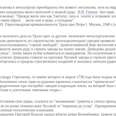
огановы к металлургии приобщились без всякого энтузиазма, хотя на тер
чин находилось много железной и медной руды.
В.И. Геннин
был прав, 
огановых: "Прежде жили они как Танталус, весь в золоте и огорожен зол
В таком образе... жили они в меди, а голодные".
. Горнозаводская промышленность Урала при Петре I. Москва, 1948 г.)
 железного дела на Урале одно за другим возникают металлургические 
ую деятельность по строительству железоделательных заводов проявило
оспользовавшись "горной свободой", провозглашённой Берг-коллегией в
ность копать руду и строить заводы на чужих землях, Демидовы делали
запас", чтобы таким путём избавиться от конкурентов. По полученным в
коллегии Демидовы ставили на притоках Чусовой заводы и строили прис
вторгались в пределы строгановских владений и пытались записать рудни
сандру Строганову, от имени которого в апреле 1730 года была подана ч
боснование своих прав на рудники пришлось ссылаться на "привилегию" 
редпочтение при постройке заводов владельцам земли, на которой была 
ёзные и длительные земельные споры.
отстаивая свои права, ссылался на "жалованные" грамоты и считал прина
ли по всему течению реки Чусовой от "вершины до устья". Одновременн
иленные геологические изыскания.
приказчик Григорий Бушуев сыскал вблизи речки Билимбаевки, правом п