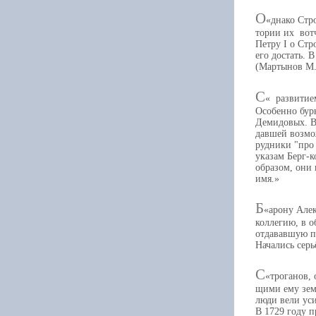
О
днако Стр
тории их вот
Петру I о Стр
его достать. 
(Мартынов М.Н
С
развитием
Особенно бурн
Демидовых. В
давшей возмож
рудники "про 
указам Берг-
образом, они 
имя.
Б
арону Алек
коллегию, в о
отдававшую п
Начались серь
С
троганов, 
щими ему зем
люди вели ус
В 1729 году 