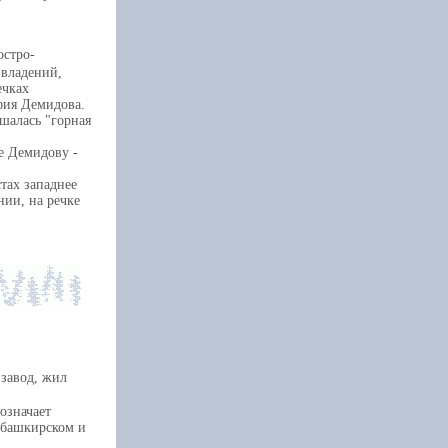
остро-
 владений,
ечках
фия Демидова.
шалась "горная
е Демидову -
тах западнее
нии, на речке
 завод, жил
означает
в башкирском и