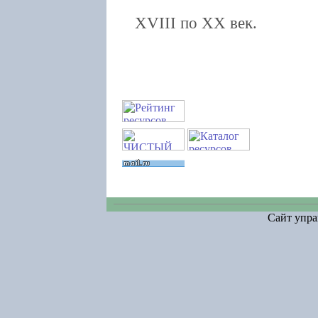
чугуно-плави
XVIII по XX век.
Сайт упра