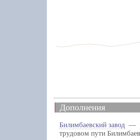
Дополнения
Билимбаевский завод
— ра
трудовом пути Билимбаев