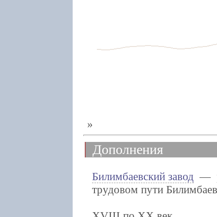
Дополнения
Билимбаевский завод
— ра
трудовом пути Билимбаев
чугуно-плави
XVIII по XX век.