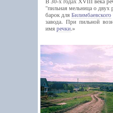
В 30-х годах XVIII века р
"пильная мельница о двух 
барок для
Билимбаевского
завода. При пильной возн
имя
речки
.