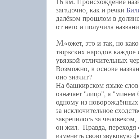
16 км. Происхождение наз
загадочно, как и речки
Бил
далёком прошлом в долине
от него и получила названи
М
ожет, это и так, но ка
тюркских народов каждое и
увязкой отличительных чер
Возможно, в основе назван
оно значит?
На башкирском языке слово
означает "лицо", а "минем
одному из новорождённых
за исключительное сходст
закрепилось за человеком,
он жил. Правда, переходя 
изменить свою звуковую ф