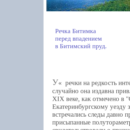
Речка Битимка
перед впадением
в Битимский пруд.
У
речки на редкость инте
случайно она издавна при
XIX веке, как отмечено в 
Екатеринбургскому уезду за
встречались следы давно 
присыпанные полуторамет
свидетельствовали о приз