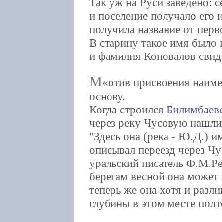
Так уж на Руси заведено: 
и поселение получало его 
получила название от перв
В старину такое имя было 
и фамилия Коновалов свиде
М
отив присвоения наиме
основу.
Когда строился
Билимбаевс
через реку Чусовую нашли 
"Здесь она (река - Ю.Д.) и
описывал переезд через Ч
уральский писатель Ф.М.Ре
берегам весной она может 
теперь же она хотя и разли
глубины в этом месте полто