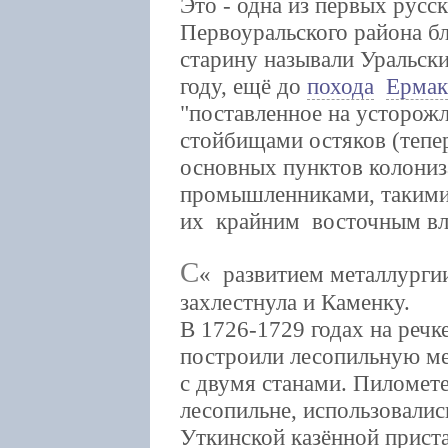
Это - одна из первых русс
Первоуральского района бл
старину называли Уральски
году, ещё до
похода
Ермак
"поставленное на усторожл
стойбищами остяков (тепер
основных пунктов колониз
промышленниками, такими
их крайним восточным вла
С
развитием металлурги
захлестнула и Каменку.
В 1726-1729 годах на речк
построили лесопильную м
с двумя станами. Пиломет
лесопильне, использовалис
Уткинской казённой приста