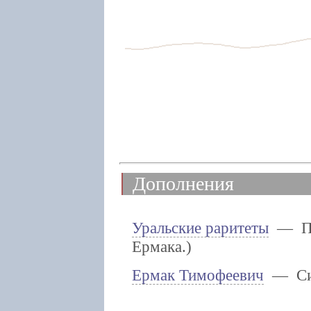
Дополнения
Уральские раритеты
— Пок
Ермака.)
Ермак Тимофеевич
— Сиб