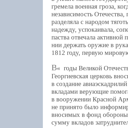
гремела военная гроза, ког
независимость Отечества, 
разделяла с народом тягот
надежду, успокаивала, соп
паства отвечала активной 
нии держать оружие в рука
1812 году, первую мирову
В
годы Великой Отечеств
Георгиевская церковь внос
в создание авиаэскадрилий
вкладами верующие помог
в вооружении Красной Арм
не принято было информиро
вносимых в фонд обороны
сумму вкладов затрудните