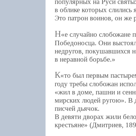
популярных на Руси святы
в облике которых слились 
Это патрон воинов, он же
Н
е случайно слобожане п
Победоносца. Они выстоял
недругов, покушавшихся на
в неравной борьбе.
К
то был первым пастырем
году требы слобожан испо
«жил в доме, пашни и сенн
мирских людей ругою». В 
писчей дьячок.
В девяти дворах жили бело
крестьяне» (Дмитриев, 189