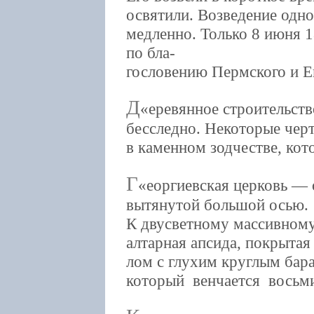
освятили. Возведение одн
медленно. Только 8 июня 
по бла-
гословению Пермского и Е
Д
еревянное строительств
бесследно. Некоторые чер
в каменном зодчестве, кот
Г
еоргиевская церковь — 
вытянутой большой осью.
К двусветному массивному
алтарная апсида, покрытая
лом с глухим круглым бар
который венчается восьм