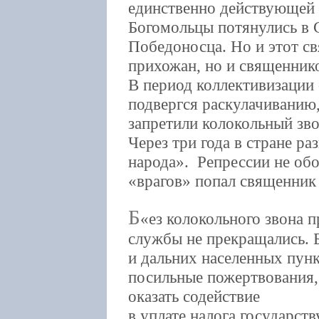
единственно действующей 
Богомольцы потянулись в 
Победоносца. Но и этот св
прихожан, но и священник
В период коллективизации
подвергся раскулачиванию,
запретили колокольный зв
Через три года в стране ра
народа». Репрессии не об
«врагов» попал священни
Б
ез колокольного звона 
службы не прекращались. 
и дальних населенных пун
посильные пожертвования,
оказать содействие
в уплате налога государств