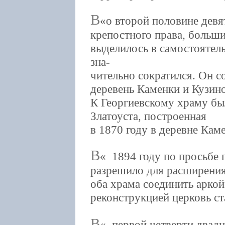
В
о второй половине девя
крепостного права, больш
выделилось в самостоятел
зна-
чительно сократился. Он с
деревень Каменки и Кузин
К Георгиевскому храму бы
Златоуста, построенная
в 1870 году в деревне Каме
В
1894 году по просьбе 
разрешило для расширени
оба храма соединить аркой
реконструкцией церковь ст
В
первой четверти двадц