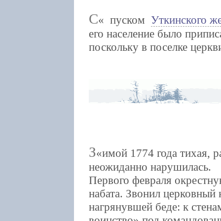
С
пуском
Уткинского же
его население было припис
поскольку в поселке церкв
З
имой 1774 года тихая, 
неожиданно нарушилась.
Первого февраля окрестну
набата. Звонил церковный 
нагрянувшей беде: к стена
воинство» под командован