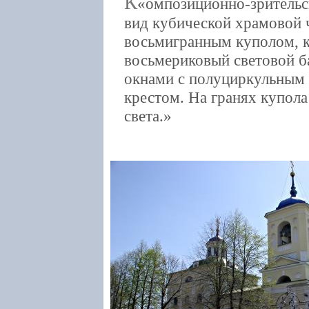
К
омпозиционно-зрительс
вид кубической храмовой 
восьмигранным куполом, к
восьмериковый световой б
окнами с полуциркульным в
крестом. На гранях купол
света.