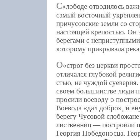
С
лободе отводилось важн
самый восточный укреплен
причусовские земли со ст
настоящей крепостью. Он
берегами с неприступными
которому прикрывала река
О
строг без церкви прост
отличался глубокой религи
стью, не чуждой суеверия
своем большинстве люди п
просили воеводу о постро
Воевода «дал добро», и вн
берегу Чусовой слобожане
лиственниц — построили ц
Георгия Победоносца. Гео