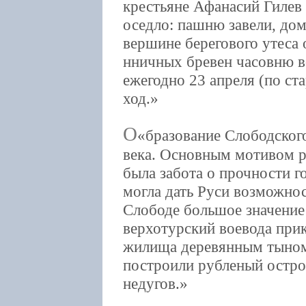
крестьяне Афанасий Гилев
оседло: пашню завели, дома
вершине берегового утеса 
нничных бревен часовню в
ежегодно 23 апреля (по с
ход.
О
бразование Слободског
века. Основным мотивом р
была забота о прочности г
могла дать Руси возможно
Слободе большое значение
верхотурский воевода прик
жилища деревянным тыном.
построили рубленый остро
недугов.