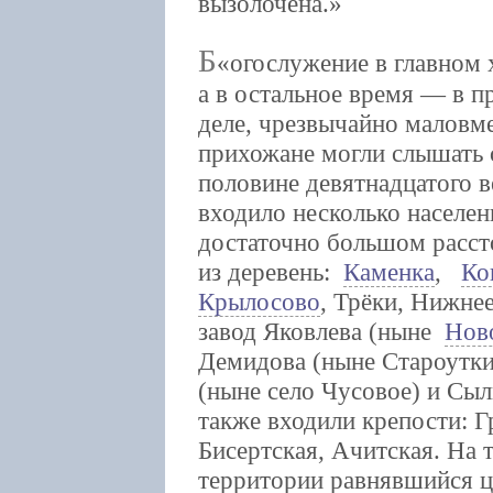
вызолочена.
Б
огослужение в главном 
а в остальное время — в п
деле, чрезвычайно маловме
прихожане могли слышать 
половине девятнадцатого в
входило несколько населе
достаточно большом расст
из деревень:
Каменка
,
Ко
Крылосово
, Трёки, Нижне
завод Яковлева (ныне
Нов
Демидова (ныне Староутки
(ныне село Чусовое) и Сыл
также входили крепости: Г
Бисертская, Ачитская. На 
территории равнявшийся ц