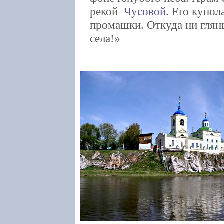
рекой
Чусовой
. Его купол
промашки. Откуда ни глян
села!