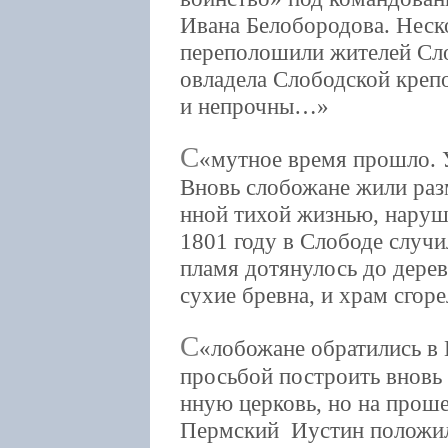
Ивана Белобородова. Неск
переполошили жителей Сл
овладела Слободской крепо
и непрочны…
С
мутное время прошло. 
Вновь слобожане жили раз
нной тихой жизнью, нару
1801 году в Слободе случ
пламя дотянулось до дере
сухие бревна, и храм сгоре
С
лобожане обратились в
просьбой построить вновь 
нную церковь, но на прош
Пермский Иустин положил