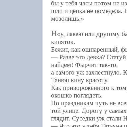
бы у тебя часы потом не из
шли и цепка не помедела. 
мозолишь.
Н
у, лакею или другому б
кипяток.
Бежит, как ошпаренный, фы
— Разве это девка? Статуй
найдем! Фырчит так-то,
а самого уж захлестнуло. 
Танюшкину красоту.
Как привороженного к том
окошко поглядеть.
По праздникам чуть не вс
той улице. Дорогу у самы
глядит. Суседки уж стали 
— Что это у тебя Татьяна