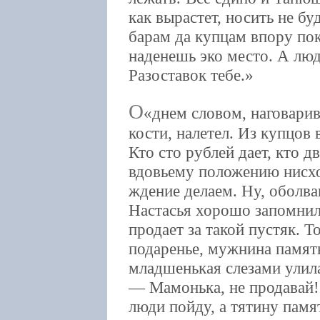
как вырастет, носить не бу
барам да купцам впору по
наденешь эко место. А люд
Разоставок тебе.
О
днем словом, наговарив
кости, налетел. Из купцов 
Кто сто рублей дает, кто д
вдовьему положению нисх
ждение делаем. Ну, оболван
Настасья хорошо запомнила
продает за такой пустяк. 
подаренье, мужнина память
младшенькая слезами улила
— Мамонька, не продавай!
люди пойду, а тятину памя