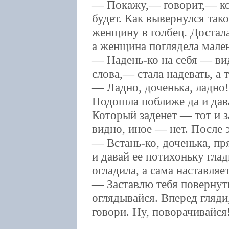
— Покажу,— говорит,— ког
будет. Как вывернулся так
женщину в голбец. Достал
а женщина поглядела мален
— Надень-ко на себя — ви
слова,— стала надевать, а т
— Ладно, доченька, ладно!
Подошла поближе да и дав
Который заденет — тот и 
видно, иное — нет. После 
— Встань-ко, доченька, пр
и давай ее потихоньку гла
огладила, а сама наставляет
— Заставлю тебя повернуть
оглядывайся. Вперед гляди,
говори. Ну, поворачивайся