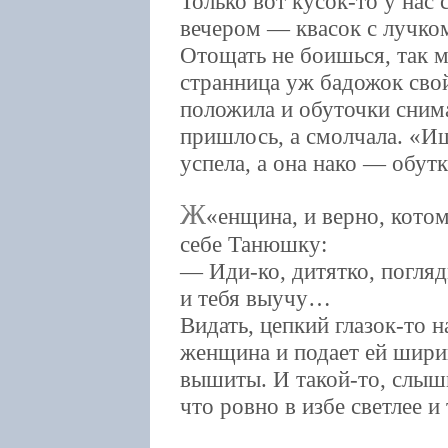
Только вот кусок-то у нас
вечером — квасок с лучком
Отощать не боишься, так м
странница уж бадожок свой
положила и обуточки снима
пришлось, а смолчала. «Иш
успела, а она нако — обутк
Ж
енщина, и верно, котом
себе Танюшку:
— Иди-ко, дитятко, погляд
и тебя выучу…
Видать, цепкий глазок-то 
женщина и подает ей шир
вышиты. И такой-то, слышь
что ровно в избе светлее и 