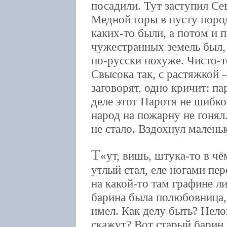
посадили. Тут заступил Се
Медной горы в пусту пород
каких-то были, а потом и п
чужестранных земель был, 
по-русски похуже. Чисто-
Свысока так, с растяжкой 
заговорят, одно кричит: па
деле этот Паротя не шибко
народ на пожарну не гоня
не стало. Вздохнул малень
Т
ут, вишь, штука-то в чё
утлый стал, еле ногами пе
на какой-то там графине ли
барина была полюбовница,
имел. Как делу быть? Нело
скажут? Вот старый барин