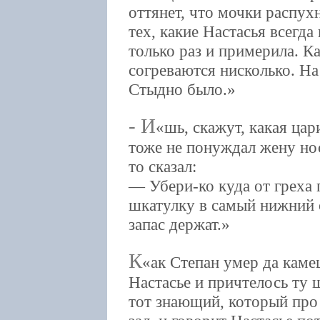
оттянет, что мочки распух
тех, какие Настасья всегда
только раз и примерила. Ка
согреваются нисколько. На
Стыдно было.
- И
шь, скажут, какая ца
тоже не понуждал жену нос
то сказал:
— Убери-ко куда от греха 
шкатулку в самый нижний с
запас держат.
К
ак Степан умер да каме
Настасье и причтелось ту
тот знающий, который про