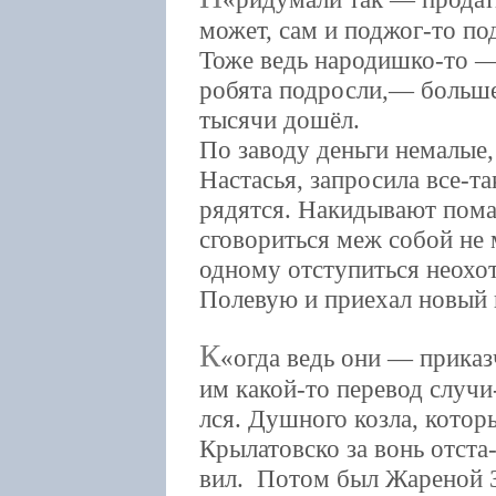
может, сам и поджог-то по
Тоже ведь народишко-то —
робята подросли,— больше 
тысячи дошёл.
По заводу деньги немалые,
Настасья, запросила все-так
рядятся. Накидывают помал
сговориться меж собой не 
одному отступиться неохот
Полевую и приехал новый 
К
огда ведь они — приказ
им какой-то перевод случи
лся. Душного козла, котор
Крылатовско за вонь отста
вил. Потом был Жареной З