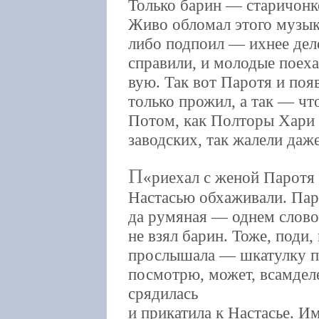
Только барин — старичонк
Живо обломал этого музык
либо подпоил — ихнее дело
справили, и молодые поеха
вую. Так вот Паротя и поя
только прожил, а так — чт
Потом, как Полторы Хари 
заводских, так жалели даж
П
риехал с женой Паротя 
Настасью обхаживали. Пар
да румяная — однем слово
не взял барин. Тоже, поди
прослышала — шкатулку п
посмотрю, может, всамдел
срядилась
и прикатила к Настасье. И