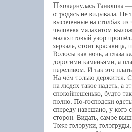
П
овернулась Танюшка — 
отродясь не видывала. Не т
высоченные на столбах из 
человека малахитом вылож
малахитовый узор прошёл.
зеркале, стоит красавица, 
Волосы как ночь, а глаза з
дорогими каменьями, а плат
переливом. И так это плать
На чём только держится. С
на людях такое надеть, а эт
спокойнешенько, будто так
полно. По-господски одеты,
спереду навешано, у кого с
сторон. Видать, самое выш
Тоже голоруки, гологруды,