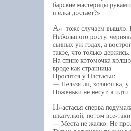
барские мастерицы руками 
шелка достает?
А
тоже случаем вышло. 
Небольшого росту, чернява
сьиных уж годах, а востро
такое, что только держись.
На спине котомочка холщо
вроде как странница.
Просится у Настасьи:
— Нельзя ли, хозяюшка, у 
Ноженьки не несут, а идти 
Н
астасья сперва подумала
шкатулкой, потом все-таки
— Места не жалко. Не прол