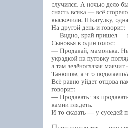
случился. А ночью дело бы
снасть всяка — всё сгорело
выскочили. Шкатулку, одна
На другой день и говорит:
— Видно, край пришел — п
Сыновья в один голос:
— Продавай, мамонька. Не
украдкой на пуговку погля
а там зелёноглазая маячит
Танюшке, а что поделаешь
Всё равно уйдет отцова па
говорит:
— Продавать так продавать
камни глядеть.
И то сказать — у суседей п
П
ридумали так — продать