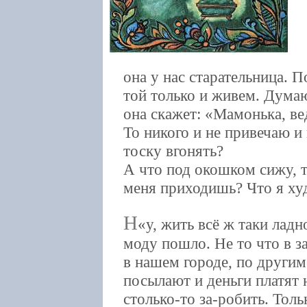
она у нас старательница. П
той только и живем. Думаю
она скажет: «Мамонька, вед
То никого и не привечаю и
тоску вгонять?
А что под окошком сижу, та
меня приходишь? Что я худ
Н
у, жить всё ж таки лад
моду пошло. Не то что в з
в нашем городе, по другим
посылают и деньги платят
столько-то за-робить. Тол