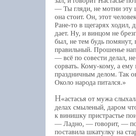
зал, и говорит Настасье по
— Ты гляди, не мотни эту 
она стоит. Он, этот челове
Ране-то в щегарях ходил, д
дает. Ну, и винцом не брез
был, не тем будь помянут,
правильный. Прошенье напи
— всё по совести делал, н
сорвать. Кому-кому, а ему
праздничным делом. Так он
Около народа питался.
Н
астасья от мужа слыхал
делах смыленый, даром чт
к винишку пристрастье пои
— Ладно, — говорит, — по
поставила шкатулку на ста