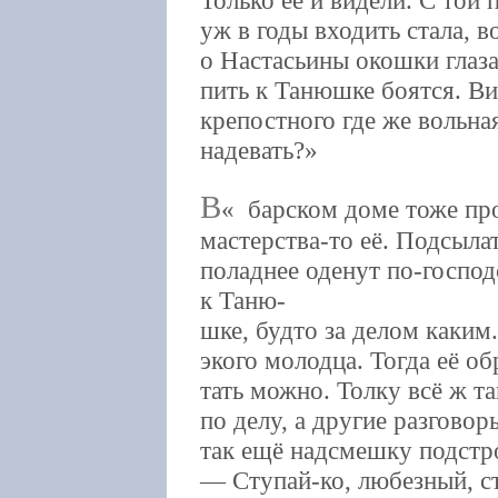
уж в годы входить стала, в
о Настасьины окошки глаза
пить к Танюшке боятся. Виш
крепостного где же вольна
надевать?
В
барском доме тоже про
мастерства-то её. Подсыла
поладнее оденут по-господ
к Таню-
шке, будто за делом каким.
экого молодца. Тогда её об
тать можно. Толку всё ж т
по делу, а другие разговор
так ещё надсмешку подстр
— Ступай-ко, любезный, ст