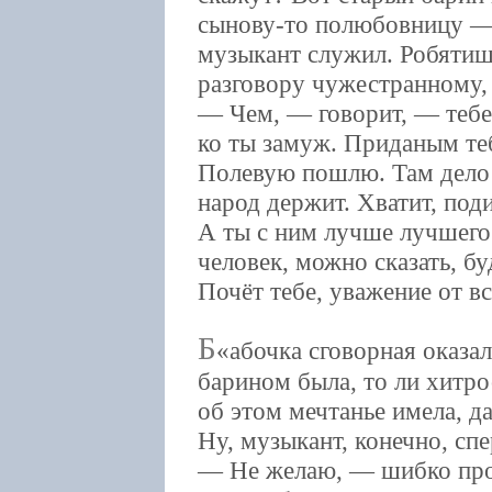
сынову-то полюбовницу — 
музыкант служил. Робятиш
разговору чужестранному,
— Чем, — говорит, — тебе 
ко ты замуж. Приданым те
Полевую пошлю. Там дело 
народ держит. Хватит, поди
А ты с ним лучше лучшего
человек, можно сказать, б
Почёт тебе, уважение от в
Б
абочка сговорная оказал
барином была, то ли хитр
об этом мечтанье имела, да
Ну, музыкант, конечно, спе
— Не желаю, — шибко про н