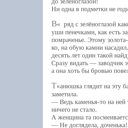
до зеленоглазой!
Ни одна в подметки не год
В
ряд с зелёноглазой как
уши пенечками, как есть з
помраченье. Этому золота-
ко, на обую камни насадил.
десять лет один такой найд
Сразу видать — заводчик эт
а она хоть бы бровью повел
Т
анюшка глядит на эту б
заметила.
— Ведь каменья-то на ней
ничего не стало.
А женщина та посмеиваетс
— Не доглядела, доченька!