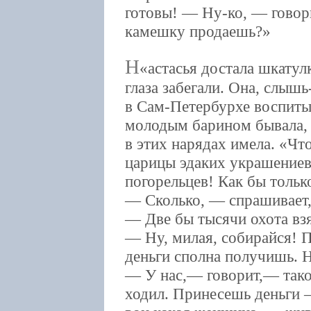
готовы! — Ну-ко, — говори
камешку продаешь?
Н
астасья достала шкатул
глаза забегали. Она, слышь
в Сам-Петербурхе воспитыв
молодым барином бывала,
в этих нарядах имела. «Чт
царицы эдаких украшениев 
погорельцев! Как бы тольк
— Сколько, — спрашивает,
— Две бы тысячи охота взя
— Ну, милая, собирайся! П
деньги сполна получишь. На
— У нас,— говорит,— тако
ходил. Принесешь деньги 