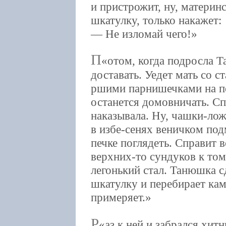
и пристрожит, ну, материн
шкатулку, только накажет:
— Не изломай чего!
П
отом, когда подросла Т
доставать. Уедет мать со ст
ршими парнишечками на п
останется домовничать. Спе
наказывала. Ну, чашки-лож
в избе-сенях веничком под
печке поглядеть. Справит в
верхних-то сундуков к том
легонький стал. Танюшка с
шкатулку и перебирает кам
примеряет.
Р
аз к ней и забрался хитн