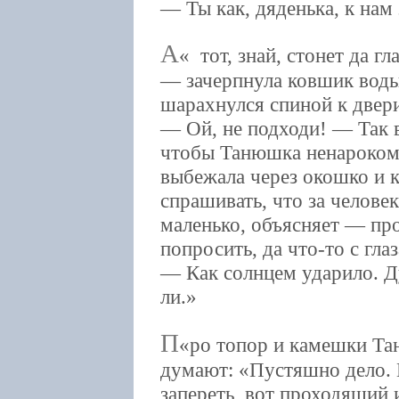
— Ты как, дяденька, к нам
А
тот, знай, стонет да гл
— зачерпнула ковшик воды,
шарахнулся спиной к двер
— Ой, не подходи! — Так в
чтобы Танюшка ненароком 
выбежала через окошко и к
спрашивать, что за челове
маленько, объясняет — пр
попросить, да что-то с гл
— Как солнцем ударило. Д
ли.
П
ро топор и камешки Тан
думают: «Пустяшно дело. 
запереть, вот проходящий и