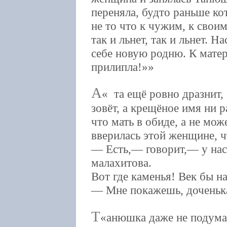
переняла, будто раньше ко
не то что к чужим, к свои
так и льнет, так и льнет. 
себе новую родню. К матер
прилипла!»
А
та ещё ровно дразнит,
зовёт, а крещёное имя ни 
что мать в обиде, а не мож
вверилась этой женщине, ч
— Есть,— говорит,— у нас
малахитова.
Вот где каменья! Век бы на
— Мне покажешь, доченьк
Т
анюшка даже не подумал