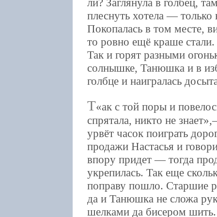
ли? Заглянула в голбец, та
плеснуть хотела — только 
Покопалась в том месте, в
то ровно ещё краше стали.
Так и горят разными огоньк
солнышке, Танюшка и в изб
голбце и наигралась досыта
Т
ак с той поры и повело
спрятала, никто не знает»,
урвёт часок поиграть доро
продажи Настасья и говори
впору придет — тогда про
укрепилась. Так еще сколь
поправу пошло. Старшие ро
да и Танюшка не сложа рук
шелками да бисером шить.