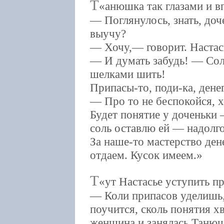
Т
анюшка так глазами и в
— Поглянулось, знать, до
выучу?
— Хочу,— говорит. Настась
— И думать забудь! — Соли
шелками шить!
Припасы-то, поди-ка, денег
— Про то не беспокойся, 
Будет понятие у доченьки 
соль оставлю ей — надолго
За наше-то мастерство ден
отдаем. Кусок имеем.
Т
ут Настасье уступить п
— Коли припасов уделишь,
поучится, сколь понятия хв
женщина и занялась Танюш