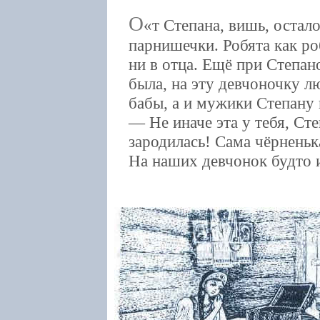
О
т Степана, вишь, остал
парнишечки. Робята как робя
ни в отца. Ещё при Степан
была, на эту девчоночку л
бабы, а и мужики Степану 
— Не иначе эта у тебя, Сте
зародилась! Сама чёрненька
На наших девчонок будто и