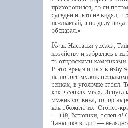
прихоронился, то ли потом 
суседей никто не видал, ч
не-знамый, а по делу видат
обсказал.
К
ак Настасья уехала, Та
хозяйству и забралась в из
ть отцовскими камешками. 
В это время и пых в избу 
на пороге мужик незнакомы
сенках, в уголочке стоял. 
как в сенках мела. Испугал
мужик сойкнул, топор выро
как обожгло их. Стонет-кр
— Ой, батюшки, ослеп я! Ой
Танюшка видит — неладно 