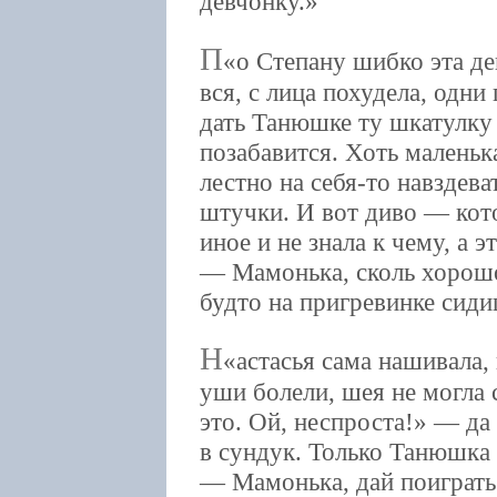
девчонку.
П
о Степану шибко эта де
вся, с лица похудела, одни
дать Танюшке ту шкатулку
позабавится. Хоть маленьк
лестно на себя-то навздева
штучки. И вот диво — кото
иное и не знала к чему, а э
— Мамонька, сколь хорошо 
будто на пригревинке сиди
Н
астасья сама нашивала, 
уши болели, шея не могла 
это. Ой, неспроста!» — да
в сундук. Только Танюшка 
— Мамонька, дай поиграть