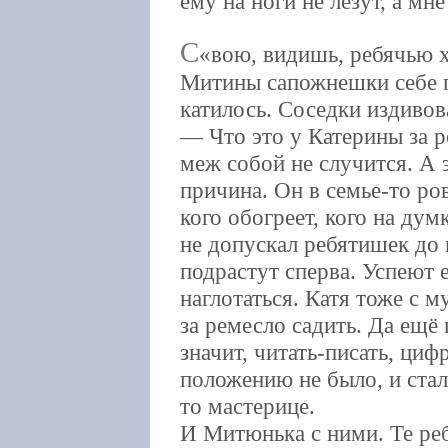
ему на ноги не лезут, а мн
С
вою, видишь, ребячью х
Митины сапожнешки себе пр
катилось. Соседки издивов
— Что это у Катерины за р
меж собой не случится. А
причина. Он в семье-то ров
кого обогреет, кого на ду
не допускал ребятишек до
подрастут сперва. Успеют
наглотаться. Катя тоже с 
за ремесло садить. Да ещё
значит, читать-писать, ци
положению не было, и стал
то мастерице.
И Митюнька с ними. Те реб