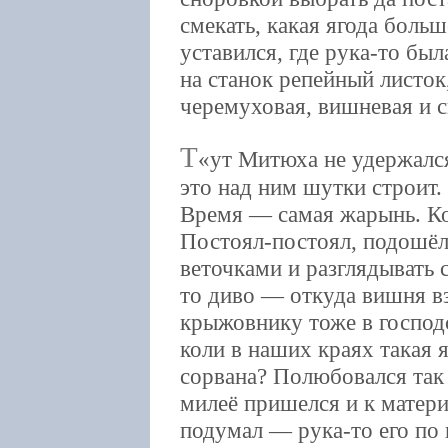
смекать, какая ягода больш
уставился, где рука-то был
на станок репейный листок,
черемуховая, вишневая и 
Т
ут Митюха не удержался
это над ним шутки строит.
Время — самая жарынь. Ко
Постоял-постоял, подошёл 
веточками и разглядывать 
то диво — откуда вишня вз
крыжовнику тоже в господс
коли в наших краях такая я
сорвана? Полюбовался так
милеё пришелся и к матери
подумал — рука-то его по 