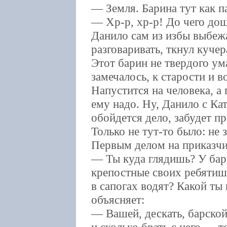
— Земля. Барина тут как п
— Хр-р, хр-р! До чего дош
Данило сам из избы выбежа
разговаривать, ткнул куч
Этот барин не твердого ум
замечалось, к старости и в
Напустится на человека, а 
ему надо. Ну, Данило с К
обойдется дело, забудет п
Только не тут-то было: не
Первым делом на приказчи
— Ты куда глядишь? У бари
крепостные своих ребятиш
в сапогах водят? Какой ты 
объясняет:
— Вашей, дескать, барско
и сколько брать с него — т