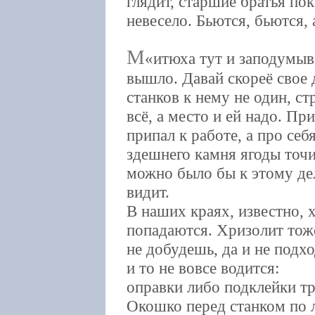
глядит, старшие братья по
невесело. Бьются, бьются, 
М
итюха тут и заподумыва
вышло. Давай скореё свое 
станков к нему не один, с
всё, а место и ей надо. Пр
припал к работе, а про себ
здешнего камня ягоды точ
можно было бы к этому дел
видит.
В наших краях, известно, 
попадаются. Хризолит тож
не добудешь, да и не подхо
и то не вовсе водится:
оправки либо подклейки тре
Окошко перед станком по 