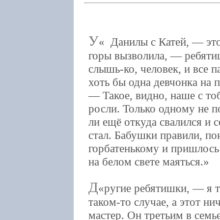
У
Данилы с Катей, — это
горы вызволила, — ребяти
слышь-ко, человек, и все п
хоть бы одна девчонка на п
— Такое, видно, наше с то
росли. Только одному не п
ли ещё откуда свалился и с
стал. Бабушки правили, по
горбатенькому и пришлось
на белом свете маяться.
Д
ругие ребятишки, — я т
таком-то случае, а этот н
мастер. Он третьим в семье