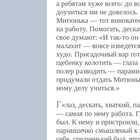
а ребятам хуже всего: до в
доучиться им не довелось.
Митюнька — тот виноватее 
на работу. Помогать, деска
свое думают: «И так-то он 
малахит — вовсе изведетс
худо. Присадочный вар го
щебенку колотить — глаза 
полер разводить — парами
придумали отдать Митюньк
ному делу учиться.
Г
лаз, дескать, хваткий, 
— самая по нему работа. Г
был. К нему и пристроили,
парнишечко смышленый к р
себе, средненький был, вто