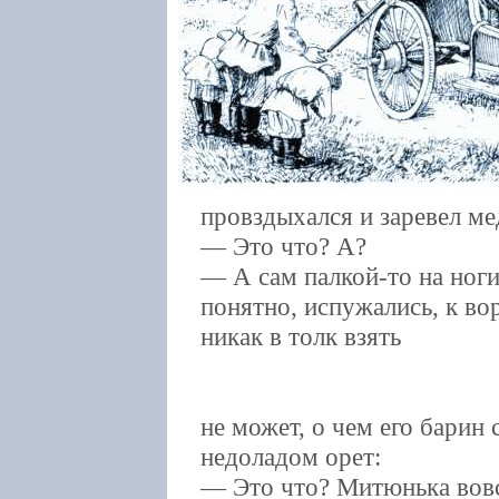
провздыхался и заревел ме
— Это что? А?
— А сам палкой-то на ноги
понятно, испужались, к во
никак в толк взять
не может, о чем его барин 
недоладом орет:
— Это что? Митюнька вовс