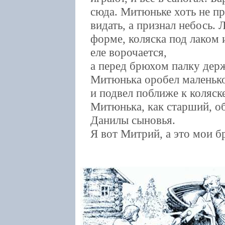
сюда. Митюньке хоть не п
видать, а признал небось.
форме, коляска под лаком 
еле ворочается,
а перед брюхом палку дер
Митюнька оробел маленько,
и подвел поближе к коляск
Митюнька, как старший, о
Данилы сыновья.
Я вот Митрий, а это мои б