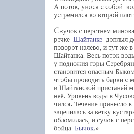
А поток, унося с собой в
устремился ко второй плот
С
учок с перстнем минов
речке
Шайтанке
доплыл 
поворот налево, и тут же 
Шайтанка. Весь поток воды
у подножия горы Серебрян
становится опасным Быко
чтобы проводить барки с 
и Шайтанской пристаней м
неё. Уровень воды в Чусов
чился. Течение принесло к
зацепилась за ветку кустар
обломилась, и сучок с пер
бойца
Бычок
.