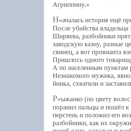
Агриппину.
Н
ачалась история ещё пр
После убийства владельца
Ширяева, разбойники прята
заводскую казну, разные ц
свинец, а вот провианта в
Пришлось одного товарища
А по населенным пунктам 
Незнакомого мужика, явно
йника, схватили и застави
Р
ыжанко (по цвету волос
поранил пальцы и пошёл к
перстень и положил его во
разбойники, как их окружи
погиб один, остальные раз