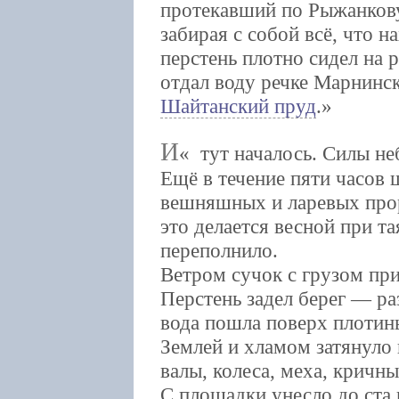
протекавший по Рыжанкову
забирая с собой всё, что н
перстень плотно сидел на 
отдал воду речке Марнинск
Шайтанский пруд
.
И
тут началось. Силы не
Ещё в течение пяти часов 
вешняшных и ларевых прор
это делается весной при т
переполнило.
Ветром сучок с грузом при
Перстень задел берег — раз
вода пошла поверх плотины
Землей и хламом затянуло
валы, колеса, меха, кричны
С площадки унесло до ста 