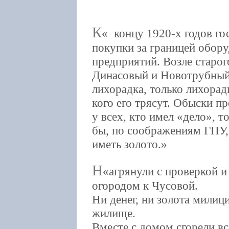
К
концу 1920-х годов го
покупки за границей обор
предприятий. Возле старог
Динасовый и Новотрубный 
лихорадка, только лихоради
кого его трясут. Обыски п
у всех, кто имел «дело», т
бы, по соображениям ГПУ,
иметь золото.
Н
агрянули с проверкой и
огородом к Чусовой.
Ни денег, ни золота мили
жилище.
Вместе с домом сгорели в