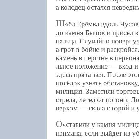
а колодец остался невреди
Ш
ёл Ерёмка вдоль Чусов
до камня Бычок и присел в
пальца. Случайно повернул
а грот в бойце и раскройс
камень в перстне в первона
льное положение — вход и
здесь прятаться. После эт
посёлок узнать обстановку,
милиция. Заметили торговц
стрела, летел от погони. 
верхом — скала с горой и 
О
ставили у камня милице
нэпмана, если выйдет из у