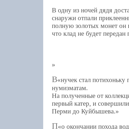
В одну из ночей дядя дост
снаружи отпали приклеенн
полную золотых монет он 
что клад не будет передан 
В
нучек стал потихоньку 
нумизматам.
На полученные от коллекц
первый катер, и совершили
Перми до Куйбышева.
П
о окончании похода вод