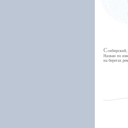
С
ибирский,
Назван по им
на берегах ре