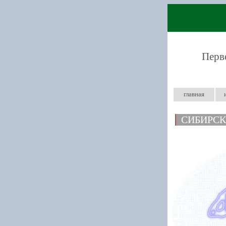
Перв
главная
СИБИРС