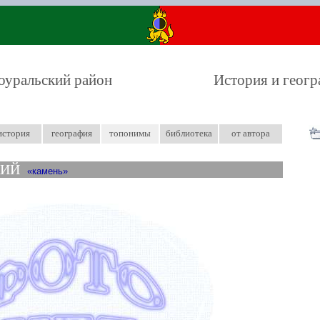
оуральский район
История и геог
история
география
топонимы
библиотека
от автора
КИЙ
камень