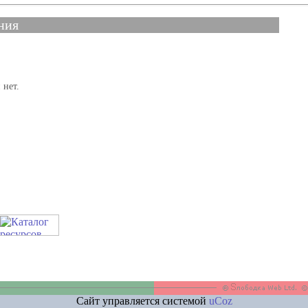
ния
 нет.
Сайт управляется системой
uCoz