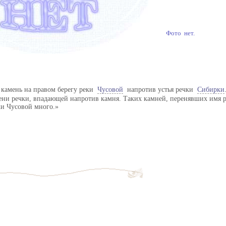
Фото нет.
 камень на правом берегу реки
Чусовой
напротив устья речки
Сибирки
ени речки, впадающей напротив камня. Таких камней, перенявших имя р
ки Чусовой много.