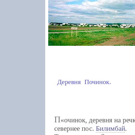
Деревня Починок.
П
очинок, деревня на реч
севернее пос.
Билимбай
.