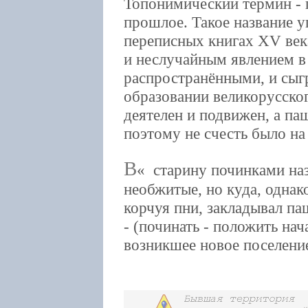
Топонимический термин - 
прошлое. Такое название у
переписных книгах XV век
и неслучайным явлением в 
распространёнными, и сыг
образовании великорусског
деятелен и подвижен, а паш
поэтому не счесть было на
В
старину починками наз
необжитые, но куда, однак
корчуя пни, закладывал па
- (починать - положить нач
возникшее новое поселени