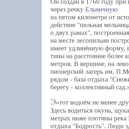
Он создан в 1760 году при
через речку
Ельничную
на пятом километре от ист
действие "пильная мельниц
о двух рамах", построенн
на месте лесопильни постр
имеет удлинённую форму, в
тины на расстояние более 
метров. В вершине, на лев
пионерский лагерь им. П.М
рядом - база отдыха "Снежи
берегу - коллективный сад.
Э
тот водоём не менее др
Здесь водиться окунь, щука
метрах ниже плотины река 
отдыха "Бодрость". Люди з