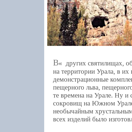
В
других святилищах, о
на территории Урала, в их
демонстрационные комплек
пещерного льва, пещерног
те времена на Урале. Ну и 
сокровищ на Южном Урале
необычайным хрустальным
всех изделий было изготов