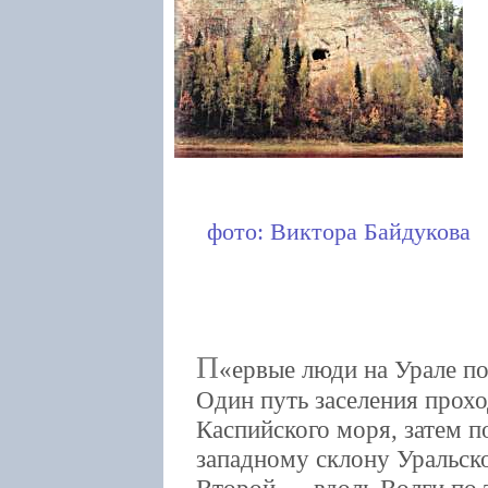
фото: Виктора Байдукова
П
ервые люди на Урале по
Один путь заселения прох
Каспийского моря, затем п
западному склону Уральско
Второй — вдоль Волги по 