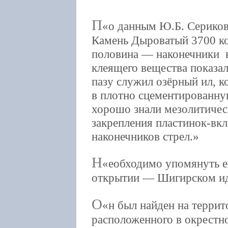
П
о данным Ю.Б. Сериков
Камень Дыроватый 3700 ко
половина — наконечники 
клеящего вещества показал
пазу служил озёрный ил, 
в плотно сцементированную
хорошо знали мезолитическ
закрепления пластинок-вк
наконечников стрел.
Н
еобходимо упомянуть е
открытии — Шигирском ид
О
н был найден на терри
расположенного в окрестн