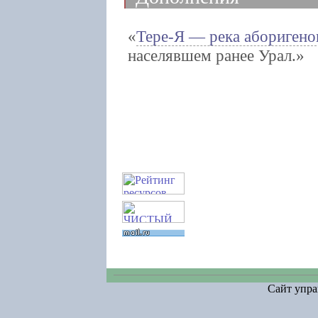
Тере-Я — река аборигено
населявшем ранее Урал.
Сайт упра