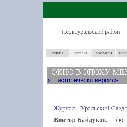
Первоуральский район
главная
история
география
топо
ОКНО В ЭПОХУ МЕ
историческя версия
Журнал
"Уральский След
Виктор Байдуков.
фотож