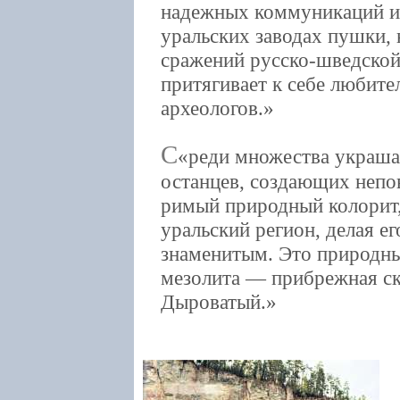
надежных коммуникаций им
уральских заводах пушки, 
сражений русско-шведской
притягивает к себе любите
археологов.
С
реди множества украш
останцев, создающих непо
римый природный колорит,
уральский регион, делая е
знаменитым. Это природны
мезолита — прибрежная ск
Дыроватый.