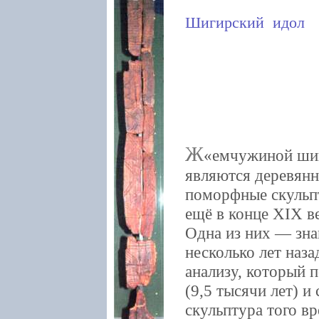
Шигирский идол
Ж
емчужиной шиг
являются деревянн
поморфные скульп
ещё в конце XIX ве
Одна из них — зн
несколько лет наз
анализу, который 
(9,5 тысячи лет) и
скульптура того вр