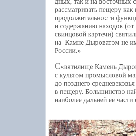
дных, так и на восточных 
рассматривать пещеру как
продолжительности функц
и содержанию находок (от
свинцовой картечи) святи
на Камне Дыроватом не им
России.
С
вятилище Камень Дыров
с культом промысловой маг
до позднего средневековья
в пещеру. Большинство на
наиболее дальней её части