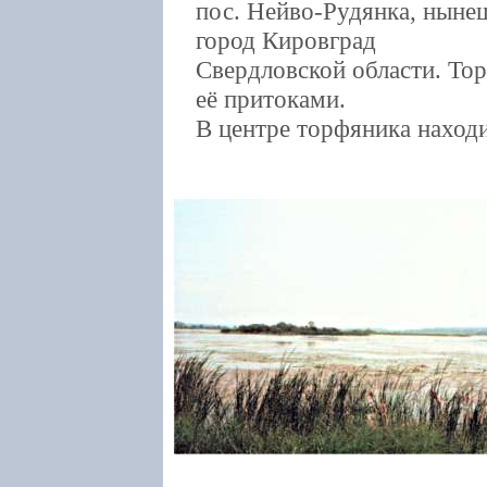
пос. Нейво-Рудянка, ныне
город Кировград
Свердловской области. То
её притоками.
В центре торфяника наход