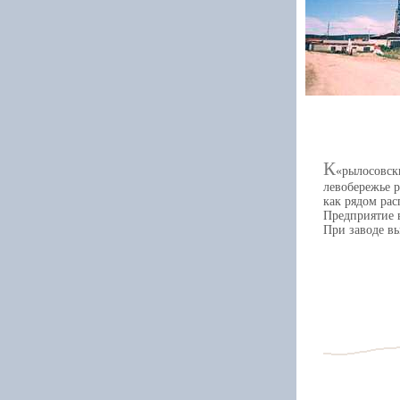
К
рылосовск
левобережье 
как рядом ра
Предприятие в
При заводе вы