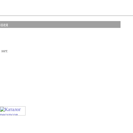
ния
 нет.