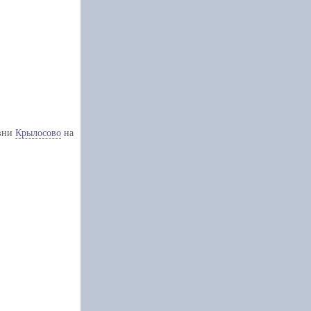
евни
Крылосово
на