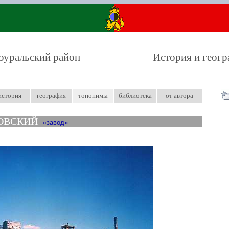
оуральский район
История и геог
история
география
топонимы
библиотека
от автора
ОВСКИЙ
завод