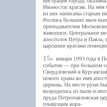
нистрация города, оказав
Иконостас красив. На нём 
из них написаны старым и
Роспись больших икон вы
преподавателем Московско
живописи. Центральное ме
апостолов Петра и Павла, 
царскими вратами помещен
15
января 1993 года в П
событие — при большом с
Свердловский и Курганск
нового храма во имя апост
церковь. На месте руин бы
возродилась из пыли и пеп
пруда Петропавловская цер
плывущим кора-