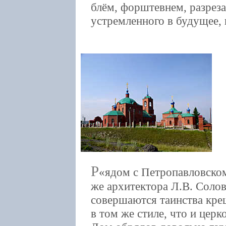
блём, форштевнем, разрез
устремленного в будущее,
Р
ядом с Петропавловско
же архитектора Л.В. Солов
совершаются таинства кре
в том же стиле, что и церк