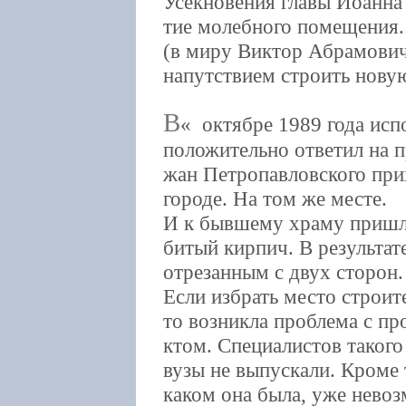
Усекновения главы Иоанна 
тие молебного помещения.
(в миру Виктор Абрамович
напутствием строить новую
В
октябре 1989 года исп
положительно ответил на 
жан Петропавловского прих
городе. На том же месте.
И к бывшему храму пришли
битый кирпич. В результат
отрезанным с двух сторон.
Если избрать место строит
то возникла проблема с пр
ктом. Специалистов таког
вузы не выпускали. Кроме т
каком она была, уже нево