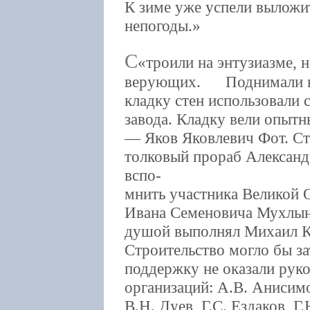
К зиме уже успели выложит
непогоды.
С
троили на энтузиазме,
верующих. Поднимали но
кладку стен использовали 
завода. Кладку вели опыт
— Яков Яковлевич Фот. Ст
толковый прораб Александ
вспо-
мнить участника Великой 
Ивана Семеновича Мухлын
душой выполнял Михаил 
Строительство могло бы за
поддержку не оказали рук
организаций: А.В. Анисимо
В.Н. Дуев, Г.С. Ездаков, Г