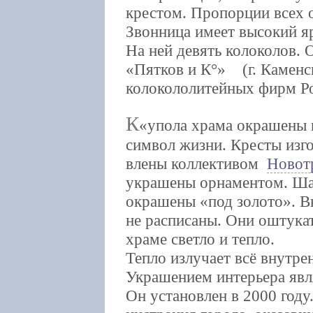
крестом. Пропорции всех 
Звонница имеет высокий яр
На ней девять колоколов.
«Пятков и К°» (г. Каменс
колокололитейных фирм Р
К
упола храма окрашены 
символ жизни. Кресты изго
влены коллективом
Новот
украшены орнаментом. Ша
окрашены «под золото». В
не расписаны. Они оштука
храме светло и тепло.
Тепло излучает всё внутре
Украшением интерьера явл
Он установлен в 2000 году