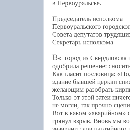
в Первоуральске.
Председатель исполкома
Первоуральского городско
Совета депутатов трудя
Секретарь исполкома
В
город из Свердловска 
одобрила решение: сносит
Как гласит пословица: «По
здание бывшей церкви спис
желающим разобрать кирпи
Только от этой затеи ничег
не могли, так прочно сцеп
Вот в каком «аварийном» 
грянул взрыв. Вновь мы в
значении слов партийного