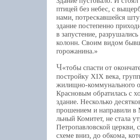
Здание пустовало. И стоя
птицей без небес, с выщер
нами, потрескавшейся шту
здание постепенно приход
в запустение, разрушались
колонн. Своим видом бывш
горожанина.
Ч
тобы спасти от оконча
постройку XIX века, групп
жилищно-коммунального о
Красновым обратилась с х
здание. Несколько десятко
прошением и направили в М
льный Комитет, не стала у
Петропавловской церкви, 
схеме вниз, до обкома, ко