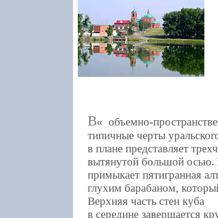
В
объемно-пространстве
типичные черты уральского
в плане представляет трех
вытянутой большой осью. 
примыкает пятигранная алт
глухим барабаном, который
Верхняя часть стен куба
в середине завершается к