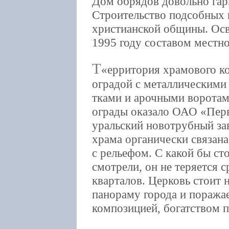
Дом обрядов довольно гар
Строительство подсобных 
христианской общины. Ос
1995 году составом местно
Т
ерритория храмового к
оградой с металлическими
тками и арочными ворота
ограды оказало ОАО «Пер
уральский новотрубный за
храма органически связана
с рельефом. С какой бы ст
смотрели, он не теряется 
кварталов. Церковь стоит 
панораму города и поража
композицией, богатством п