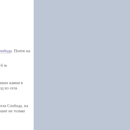
лобода
. Почти на
-6 м.
ршине камня в
д из села
ела Слобода, на
вшее не только