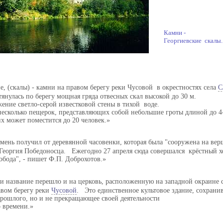
Камни -
Георгиевские скалы.
е, (скалы) - камни на правом берегу реки Чусовой в окрестностях села
С
янулась по берегу мощная гряда отвесных скал высокой до 30 м.
ение светло-серой известковой стены в тихой воде.
несколько пещерок, представляющих собой небольшие гроты длиной до 4
х может поместится до 20 человек.
амень получил от деревянной часовенки, которая была "сооружена на ве
 Георгия Победоносца. Ежегодно 27 апреля сюда совершался крёстный хо
обода", - пишет Ф.П. Доброхотов.
ки название перешло и на церковь, расположенную на западной окраине с
авом берегу реки
Чусовой
. Это единственное культовое здание, сохрани
прошлого, но и не прекращающее своей деятельности
о времени.