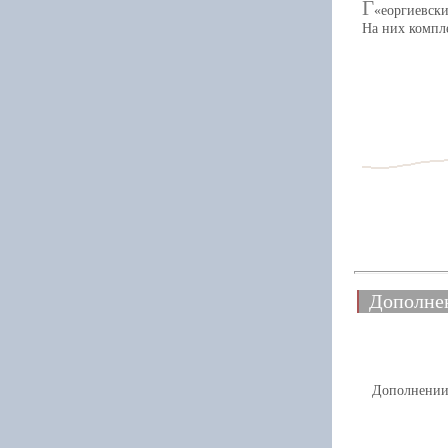
Г
еоргиевск
На них компл
Дополне
Дополнении