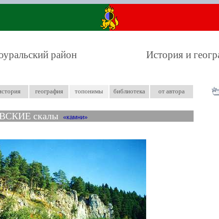
оуральский район
История и геог
история
география
топонимы
библиотека
от автора
ВСКИЕ скалы
камни