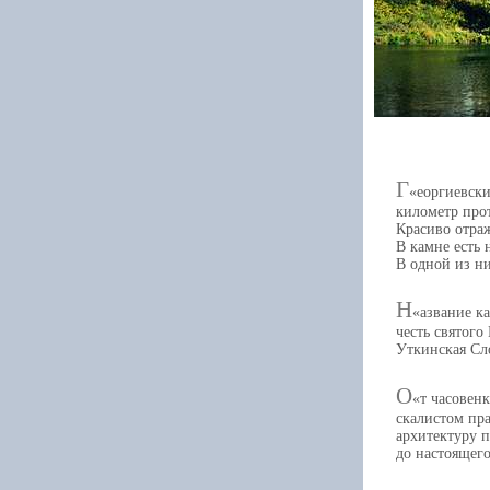
Г
еоргиевски
километр прот
Красиво отраж
В камне есть 
В одной из ни
Н
азвание к
честь святого
Уткинская Сл
О
т часовен
скалистом пр
архитектуру 
до настоящег