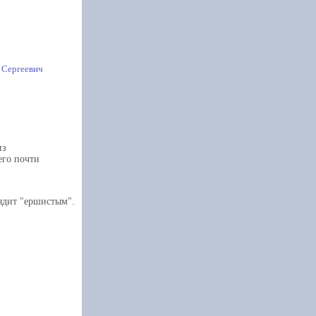
 Сергеевич
из
его почти
ядит "ершистым".