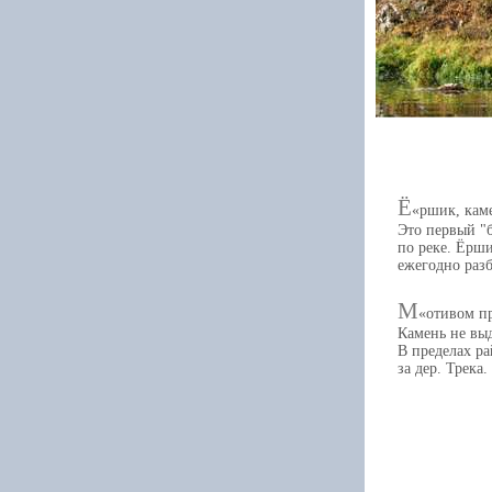
Ё
ршик, кам
Это первый "б
по реке. Ёрши
ежегодно разб
М
отивом п
Камень не выд
В пределах ра
за дер. Трека