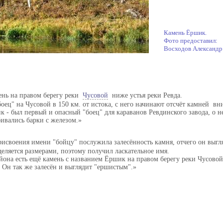
Камень Ёршик.
Фото предоставил:
Восходов Александр
ень на правом берегу реки
Чусовой
ниже устья реки Ревда.
оец" на Чусовой в 150 км. от истока, с него начинают отсчёт камней вн
к - был первый и опасный "боец" для караванов Ревдинского завода, о н
ивались барки с железом.
рисвоения имени "бойцу" послужила залесённость камня, отчего он выгл
еляется размерами, поэтому получил ласкательное имя.
йона есть ещё камень с названием Ёршик на правом берегу реки Чусовой
. Он так же залесён и выглядит "ершистым".