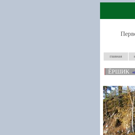
Перв
главная
ЁРШИК