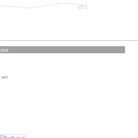
ния
 нет.