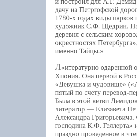
и построил для А.Г. Демид
дачу на Петргофской дорог
1780-х годах виды парков
художник С.Ф. Щедрин. На
деревня с сельским хорово
окрестностях Петербурга»,
именно Тайцы.
Л
итературно одаренной о
Хпония. Она первой в Рос
«Девушка и чудовище» («А
пятый по счету перевод-пер
Была в этой ветви Демидо
литератор — Елизавета Пе
Александра Григорьевича.
господина К.Ф. Геллерта» 
праздно проведенное в чт