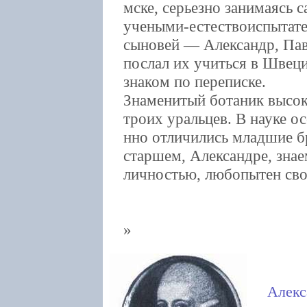
мске, серьезно занимаясь 
учеными-естествоиспытател
сыновей — Александр, Пав
послал их учиться в Швец
знаком по переписке.
Знаменитый ботаник высок
троих уральцев. В науке ос
нно отличились младшие бр
старшем, Александре, знае
личностью, любопытен св
Алекс