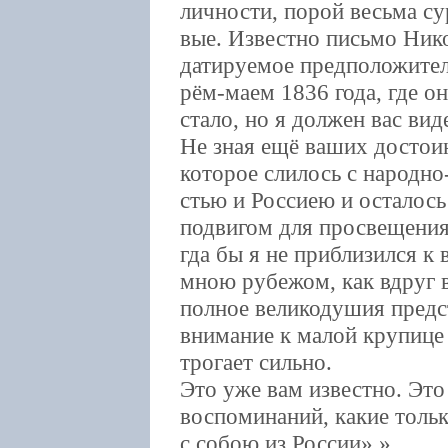
личности, порой весьма су
вые. Известно письмо Ник
датируемое предположител
рём-маем 1836 года, где он 
стало, но я должен вас виде
Не зная ещё ваших достоин
которое слилось с народно
стью и Россиею и осталось
подвигом для просвещения
гда бы я не приблизился к 
мною рубежом, как вдруг 
полное великодушия предст
внимание к малой крупице 
трогает сильно.
Это уже вам известно. Эт
воспоминаний, какие тольк
с собою из России».