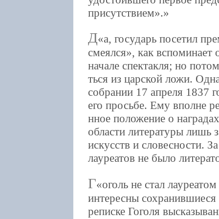
присутствием».
Д
а, государь посетил пр
смеялся», как вспоминает 
начале спектакля; но потом
ться из царской ложи. Од
собрании 17 апреля 1837 г
его просьбе. Ему вполне 
нное положение о наградах
области литературы лишь 
искусств и словесности. За
лауреатов не было литерат
Г
оголь не стал лауреато
интересны сохранившиеся 
реписке Гоголя высказыван