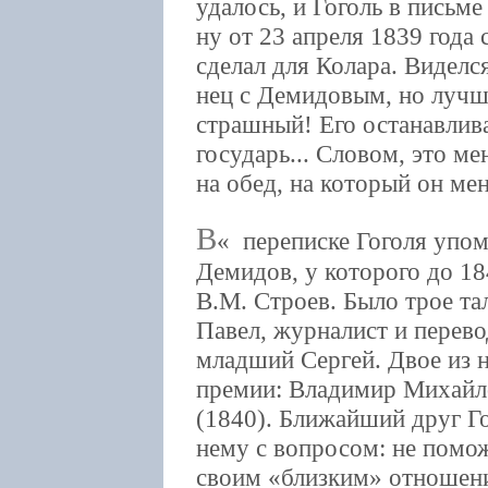
удалось, и Гоголь в письме
ну от 23 апреля 1839 года
сделал для Колара. Виделс
нец с Демидовым, но лучше
страшный! Его останавлива
государь... Словом, это ме
на обед, на который он ме
В
переписке Гоголя упом
Демидов, у которого до 18
В.М. Строев. Было трое та
Павел, журналист и перев
младший Сергей. Двое из 
премии: Владимир Михайл
(1840). Ближайший друг Г
нему с вопросом: не помож
своим «близким» отношени