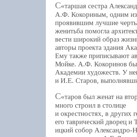
С
таршая сестра Алексан
А.Ф. Кокориным, одним из
проявившим лучшие черты 
женитьба помогла архитек
вести широкий образ жизн
авторы проекта здания Ак
Ему также приписывают ав
Мойке. А.Ф. Кокоринов бы
Академии художеств. У не
и И.Е. Старов, выполнявш
С
таров был женат на вто
много строил в столице
и окрестностях, в других 
его таврический дворец и 
ицкий собор Александро-Н