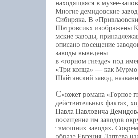
находящаяся в музее-запов
Многие демидовские завод
Сибиряка. В «Привлаовски
Шатровсикх изображены 
мские заводы, принадлеж
описано посещение заводо
заводы выведены
в «горном гнезде» под име
«Три конца» — как Мурмос
Шайтанский завод, назван
С
южет романа «Горное гн
действительных фактах, х
Павла Павловича Демидова
посещение им заводов окру
тамошних заводах. Совреме
образе Евгения Лаптева н