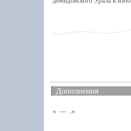
демидовского Урала в изоб
Дополнения
— .