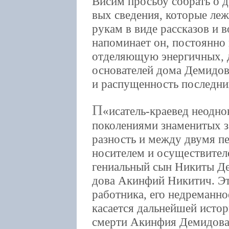
Висим просьбу собрать о 
вых сведения, которые леж
рукам в виде рассказов и
напоминает он, постоянно 
отделяющую энергичных, д
основателей дома Демидо
и распущенность последних
П
исатель-краевед неодн
поколениями знаменитых з
разность и между двумя 
носителем и осуществител
гениальный сын Никиты Д
дова Акинфий Никитич. Это
работника, его недреманно
касается дальнейшей истор
смерти Акинфия Демидова 