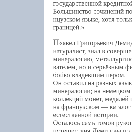
государственной кредитной
Большинство сочинений по
нцузском языке, хотя тольк
границей.
П
авел Григорьевич Деми
натуралист, знал в соверше
минералогию, металлургию.
вателем, но и серьёзным 
бойко владевшим пером.
Он оставил на разных язык
минералогии; на немецко
коллекций монет, медалей 
на французском — каталог 
естественной истории.
Осталось семь томов руко
путешествия Демидова по 