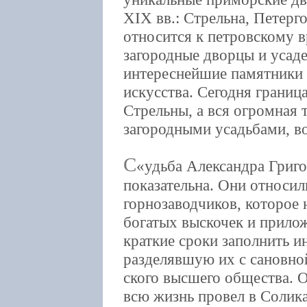
XIХ вв.: Стрельна, Петерг
относится к петровскому 
загородные дворцы и усад
интереснейшие памятники 
искусства. Сегодня границ
Стрельны, а вся огромная 
загородными усадьбами, в
С
удьба Александра Григор
показательна. Они относи
горнозаводчиков, которое
богатых выскочек и прилож
краткие сроки заполнить и
разделявшую их с сановной
ского высшего общества. 
всю жизнь провел в Солик