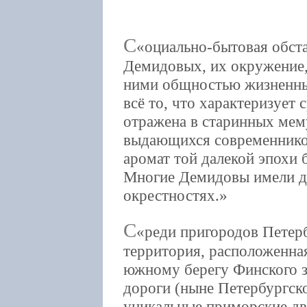
С
оциально-бытовая обста
Демидовых, их окружение,
ними общностью жизненны
всё то, что характеризует
отражена в старинных мему
выдающихся современнико
аромат той далекой эпохи 
Многие Демидовы имели до
окрестностях.
С
реди пригородов Петер
территория, расположенна
южному берегу Финского з
дороги (ныне Петербургско
уникальные приморские дв