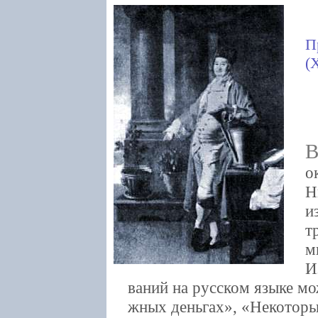
П
(
о
Н
и
т
м
И
ваний на русском языке мо
жных деньгах», «Некоторы