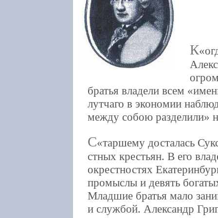
К
ог
Алекс
огром
братья владели всем «имен
лутчаго в экономии наблю
между собою разделили» на
С
таршему досталась Сукс
стных крестьян. В его вла
окрестностях Екатеринбур
промыслы и девять богаты
Младшие братья мало зани
и службой. Александр Григ