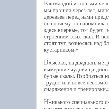
К
омандой из восьми чело
мы прошли через лес, мин
деревьев перед нами предс
она почему-то напомнила н
здесь впервые, тот будет,
строением этих скал. И не
стоят тут, возносясь над 
кустарником.
В
ысоко, на двадцать мет
вымершие чудовища-диноза
бурые скалы. Взобраться н
трудно или вовсе невозмож
снаряжения и тренировки.
Н
икакого специального с
свидетелями скалолазания