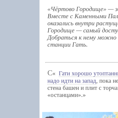
«Чёртово Городище» — зо
Вместе с Каменными Пал
оказались внутри растущ
Городище — самый досту
Добраться к нему можно 
станции Гать.
С
Гати хорошо утоптанн
надо идти на запад
, пока н
стена башен и плит с тор
«останцами».