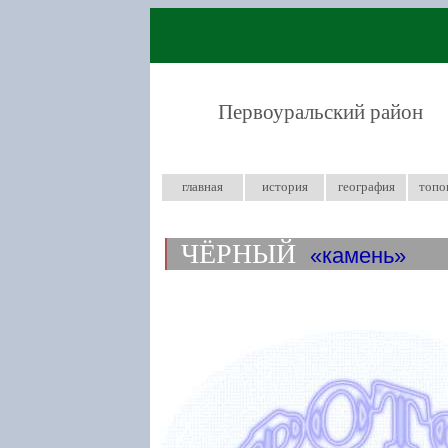
Первоуральский район
главная
история
география
топо
ЧЁРНЫЙ
камень