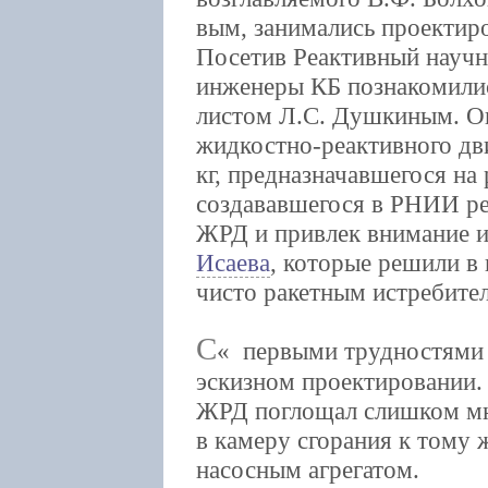
вым, занимались проектир
Посетив Реактивный научн
инженеры КБ познакомилис
листом Л.С. Душкиным. О
жидкостно-реактивного дви
кг, предназначавшегося на
создававшегося в РНИИ ре
ЖРД и привлек внимание 
Исаева
, которые решили в
чисто ракетным истребите
С
первыми трудностями э
эскизном проектировании. О
ЖРД поглощал слишком мн
в камеру сгорания к тому
насосным агрегатом.