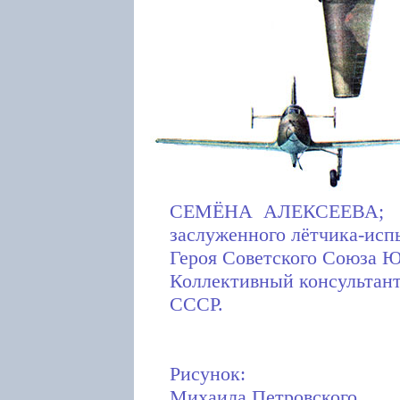
СЕМЁНА АЛЕКСЕЕВА;
заслуженного лётчика-исп
Героя Советского Союз
Коллективный консультан
СССР.
Рисунок:
Михаила Петровского.