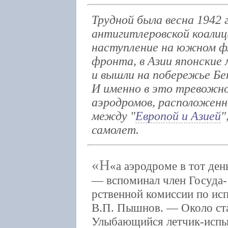
Трудной была весна 1942 
антигитлеровской коалиц
наступление на южном фл
фронта, в Азии японские
и вышли на побережье Бен
И именно в это тревожно
аэродромов, расположенн
между "
Европой и Азией
"
самолет.
«Н
а аэродроме в тот де
— вспоминал член Госуда-
рственной комиссии по ис
В.П. Пышнов. — Около ста
Улыбающийся летчик-испыт