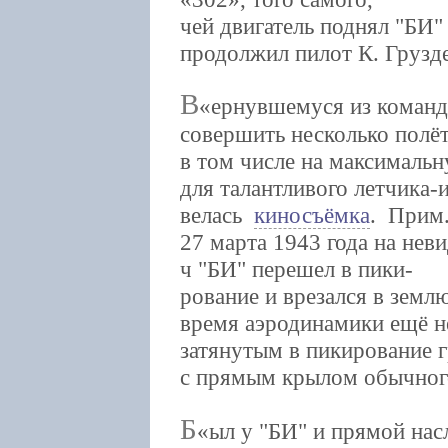
чей двигатель поднял "БИ" 
продолжил пилот К. Грузде
В
ернувшемуся из команд
совершить несколько полёт
в том числе на максимальн
для талантливого летчика
велась
киносъёмка
. Прим.
27 марта 1943 года на нев
ч "БИ" перешел в пики-
рование и врезался в земл
время аэродинамики ещё не
затянутым в пикирование 
с прямым крылом обычног
Б
ыл у "БИ" и прямой на