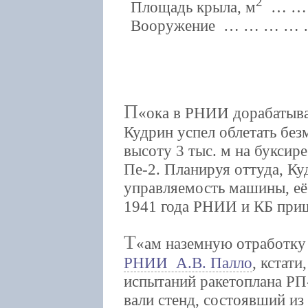
2
Площадь крыла, м
… … 
Вооружение … … … … …
П
ока в РНИИ дорабатывал
Кудрин успел облетать бе
высоту 3 тыс. м на букси
Пе-2. Планируя оттуда, Ку
управляемость машины, её
1941 года РНИИ и КБ пришл
Т
ам наземную отработку
РНИИ А.В. Палло
, кстат
испытаний ракетоплана РП
вали стенд, состоявший из