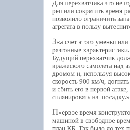
Для перехватчика это не г
решили сократить время р
позволило ограничить запа
агрегата в пользу вытесн
З
а счет этого уменьшили
разгонные характеристики.
Будущий перехватчик долж
вражеского самолета над а
дромом и, используя высок
скорость 900 км/ч, догнать
и сбить его в первой атаке
спланировать на посадку.
П
ервое время конструкт
машиной в свободное время
план КБ. Так было до тех п