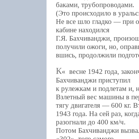
баками, трубопроводами.
(Это происходило в ураль
Не все шло гладко — при о
кабине находился
Г.Я. Бахчиванджи, произо
получили ожоги, но, оправ
вшись, продолжили подгот
К
весне 1942 года, зако
Бахчиванджи приступил
к рулежкам и подлетам и, 
Взлетный вес машины в пер
тягу двигателя — 600 кг. 
1943 года. На сей раз, когд
разогнали до 400 км/ч.
Потом Бахчиванджи вызвал
«302», того самого,